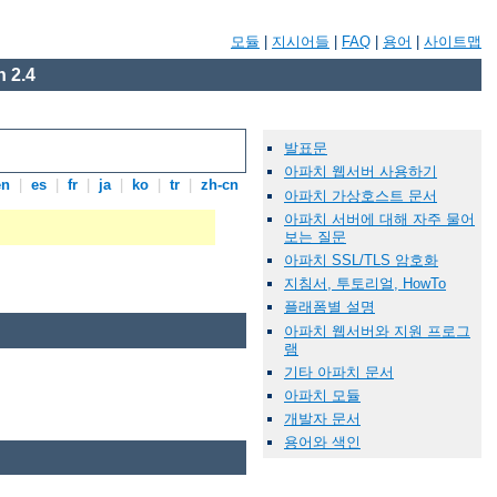
모듈
|
지시어들
|
FAQ
|
용어
|
사이트맵
 2.4
발표문
아파치 웹서버 사용하기
en
|
es
|
fr
|
ja
|
ko
|
tr
|
zh-cn
아파치 가상호스트 문서
아파치 서버에 대해 자주 물어
보는 질문
아파치 SSL/TLS 암호화
지침서, 투토리얼, HowTo
플래폼별 설명
아파치 웹서버와 지원 프로그
램
기타 아파치 문서
아파치 모듈
개발자 문서
용어와 색인