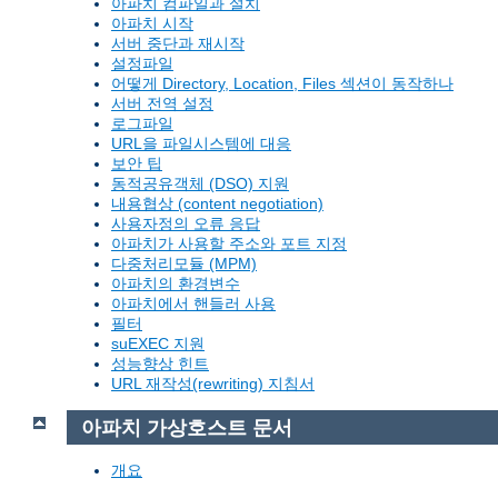
아파치 컴파일과 설치
아파치 시작
서버 중단과 재시작
설정파일
어떻게 Directory, Location, Files 섹션이 동작하나
서버 전역 설정
로그파일
URL을 파일시스템에 대응
보안 팁
동적공유객체 (DSO) 지원
내용협상 (content negotiation)
사용자정의 오류 응답
아파치가 사용할 주소와 포트 지정
다중처리모듈 (MPM)
아파치의 환경변수
아파치에서 핸들러 사용
필터
suEXEC 지원
성능향상 힌트
URL 재작성(rewriting) 지침서
아파치 가상호스트 문서
개요