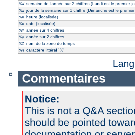
semaine de l'année sur 2 chiffres (Lundi est le premier j
%W
jour de la semaine sur 1 chiffre (Dimanche est le premier
%w
heure (localisée)
%X
date (localisée)
%x
année sur 4 chiffres
%Y
année sur 2 chiffres
%y
nom de la zone de temps
%Z
caractère littéral `%'
%%
Lang
Commentaires
Notice:
This is not a Q&A sect
should be pointed towar
documentation or serve