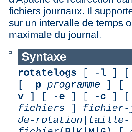
fichiers journaux. Il suppor
sur un intervalle de temps o
maximale du journal.
Syntaxe
rotatelogs
[ -
l
] [
[ -
p
programme
] [ 
v
] [ -
e
] [ -
c
] [
fichiers
]
fichier-
de-rotation
|
taille-
fichier
(B|K|M|G) [