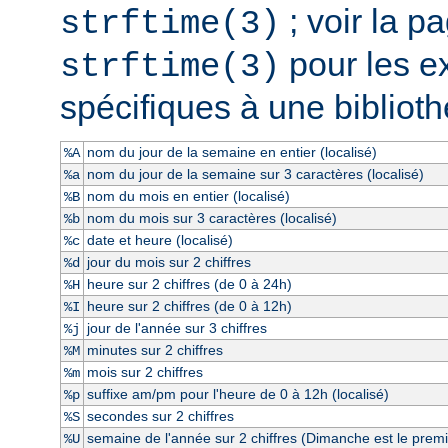
; voir la 
strftime(3)
pour les e
strftime(3)
spécifiques à une bibliot
nom du jour de la semaine en entier (localisé)
%A
nom du jour de la semaine sur 3 caractères (localisé)
%a
nom du mois en entier (localisé)
%B
nom du mois sur 3 caractères (localisé)
%b
date et heure (localisé)
%c
jour du mois sur 2 chiffres
%d
heure sur 2 chiffres (de 0 à 24h)
%H
heure sur 2 chiffres (de 0 à 12h)
%I
jour de l'année sur 3 chiffres
%j
minutes sur 2 chiffres
%M
mois sur 2 chiffres
%m
suffixe am/pm pour l'heure de 0 à 12h (localisé)
%p
secondes sur 2 chiffres
%S
semaine de l'année sur 2 chiffres (Dimanche est le premi
%U