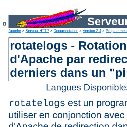
Serveu
Apache
>
Serveur HTTP
>
Documentation
>
Version 2.4
>
Programmes
rotatelogs - Rotatio
d'Apache par redirec
derniers dans un "p
Langues Disponible
est un progra
rotatelogs
utiliser en conjonction avec 
d'Apache de redirection dan