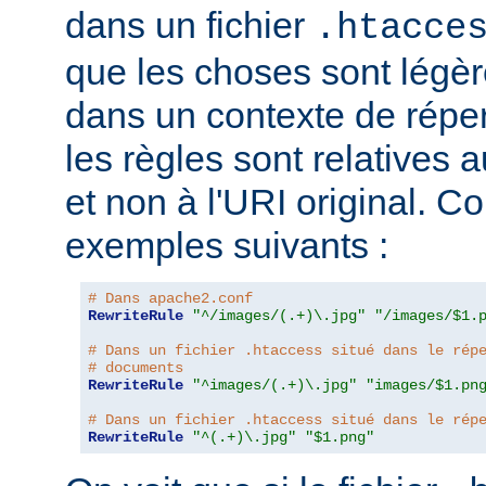
dans un fichier
.htacce
que les choses sont légèr
dans un contexte de répert
les règles sont relatives a
et non à l'URI original. C
exemples suivants :
# Dans apache2.conf
RewriteRule
"^/images/(.+)\.jpg"
"/images/$1.
# Dans un fichier .htaccess situé dans le rép
# documents
RewriteRule
"^images/(.+)\.jpg"
"images/$1.pn
# Dans un fichier .htaccess situé dans le rép
RewriteRule
"^(.+)\.jpg"
"$1.png"