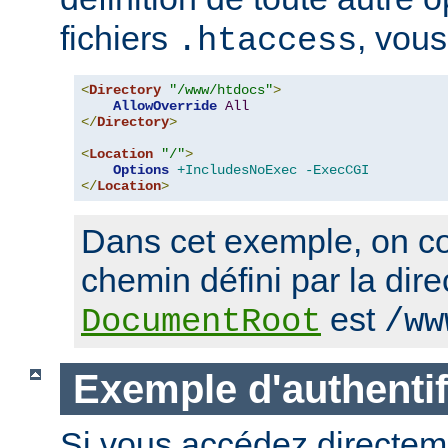
fichiers
, vous
.htaccess
<
Directory
"/www/htdocs"
>
AllowOverride
All
</
Directory
>
<
Location
"/"
>
Options
+IncludesNoExec
-ExecCGI
</
Location
>
Dans cet exemple, on co
chemin défini par la dire
est
DocumentRoot
/ww
Exemple d'authentif
Si vous accédez directem