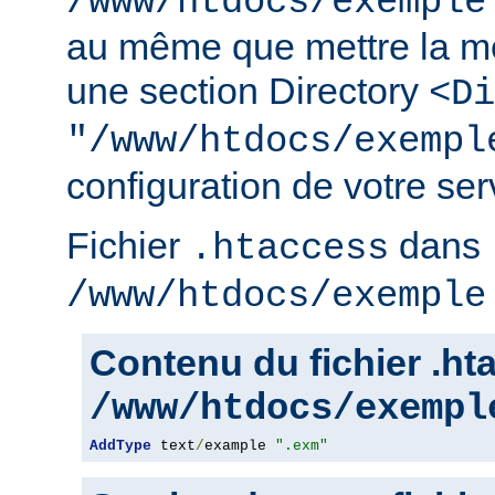
/www/htdocs/exemple
au même que mettre la m
une section Directory
<Di
"/www/htdocs/exempl
configuration de votre serv
Fichier
dans
.htaccess
/www/htdocs/exemple
Contenu du fichier .h
/www/htdocs/exempl
AddType
 text
/
example 
".exm"