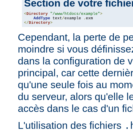
Section de votre fichi
<
Directory
"/www/htdocs/example"
>
AddType
 text
/
example 
.
</
Directory
>
Cependant, la perte de p
moindre si vous définissez
dans la configuration de v
principal, car cette derni
qu'une seule fois au mo
du serveur, alors qu'elle 
accès dans le cas d'un fi
L'utilisation des fichiers
.