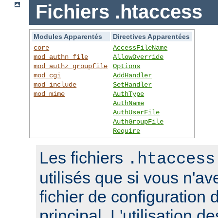
Fichiers .htaccess
Modules Apparentés
Directives Apparentées
core
AccessFileName
mod_authn_file
AllowOverride
mod_authz_groupfile
Options
mod_cgi
AddHandler
mod_include
SetHandler
mod_mime
AuthType
AuthName
AuthUserFile
AuthGroupFile
Require
Les fichiers
.htaccess
utilisés que si vous n'a
fichier de configuration 
principal. L'utilisation de