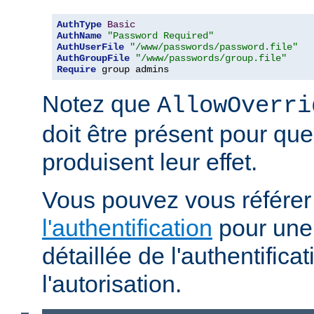
AuthType
Basic
AuthName
"Password Required"
AuthUserFile
"/www/passwords/password.file"
AuthGroupFile
"/www/passwords/group.file"
Require
 group admins
Notez que
AllowOverri
doit être présent pour que
produisent leur effet.
Vous pouvez vous référe
l'authentification
pour une 
détaillée de l'authentificat
l'autorisation.