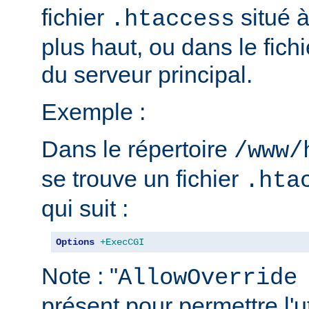
fichier
situé 
.htaccess
plus haut, ou dans le fich
du serveur principal.
Exemple :
Dans le répertoire
/www/
se trouve un fichier
.hta
qui suit :
Options
+ExecCGI
Note : "
AllowOverride
présent pour permettre l'ut